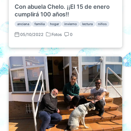
Con abuela Chelo. ¡¡El 15 de enero
cumplirá 100 años!!
anciana
familia
hogar
invierno
lectura
niños
05/10/2022
Fotos
0
P
F
C
u
e
o
b
c
m
l
h
e
i
a
n
c
p
t
a
u
a
d
b
r
a
l
i
e
i
o
n
c
s
a
c
i
ó
n