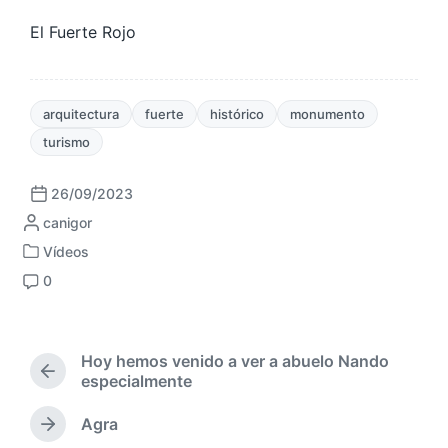
El Fuerte Rojo
arquitectura
fuerte
histórico
monumento
turismo
26/09/2023
F
P
canigor
e
u
c
Vídeos
P
b
h
0
u
l
a
C
b
i
p
o
l
c
u
m
i
a
b
e
Hoy hemos venido a ver a abuelo Nando
c
d
l
n
E
especialmente
a
a
i
t
n
d
p
c
a
t
Agra
a
E
o
a
r
r