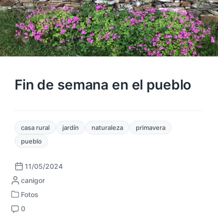
Fin de semana en el pueblo
casa rural
jardín
naturaleza
primavera
pueblo
11/05/2024
F
P
canigor
e
u
c
Fotos
P
b
h
0
u
l
a
C