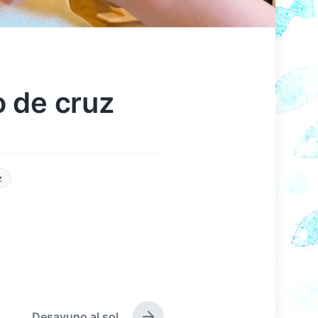
o de cruz
z
Desayuno al sol