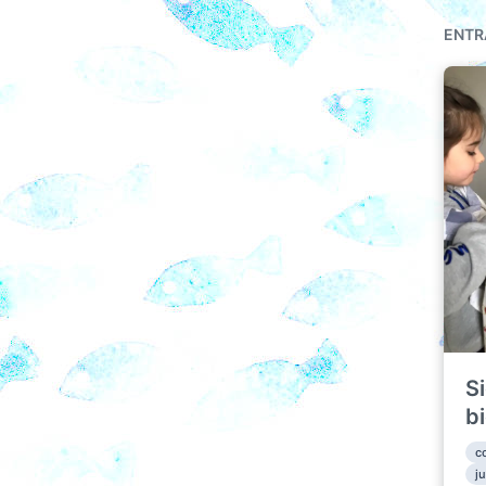
ENTR
S
b
c
j