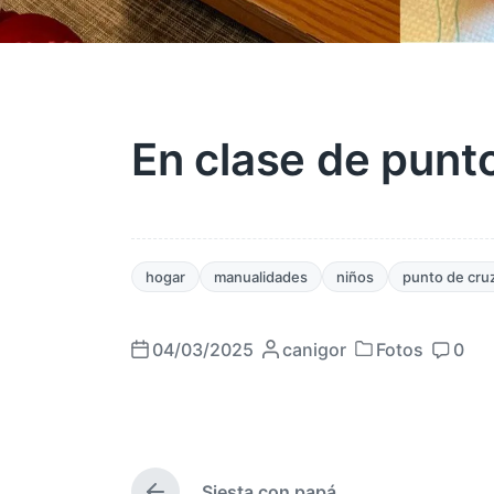
En clase de punt
hogar
manualidades
niños
punto de cru
04/03/2025
P
canigor
Fotos
0
P
F
C
u
u
e
o
b
b
c
m
l
l
h
e
i
i
a
n
c
Siesta con papá
c