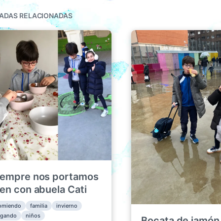
ADAS RELACIONADAS
iempre nos portamos
ien con abuela Cati
omiendo
familia
invierno
ugando
niños
Bocata de jamón