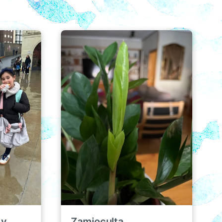
Zamioculta
 y