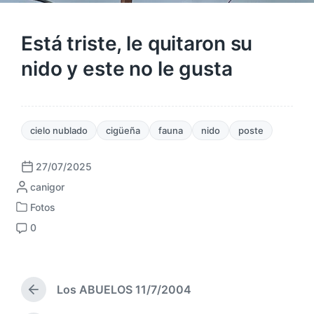
Está triste, le quitaron su
nido y este no le gusta
cielo nublado
cigüeña
fauna
nido
poste
27/07/2025
F
P
canigor
e
u
c
Fotos
P
b
h
0
u
l
a
C
b
i
p
o
l
c
u
m
i
a
b
e
c
Los ABUELOS 11/7/2004
d
l
n
E
a
a
i
t
n