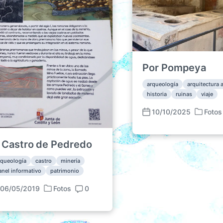
Por Pompeya
arqueología
arquitectura 
historia
ruinas
viaje
10/10/2025
Fotos
P
F
u
e
b
c
l Castro de Pedredo
l
h
i
a
rqueología
castro
minería
c
p
anel informativo
patrimonio
a
u
06/05/2019
Fotos
0
d
b
P
C
a
l
u
o
e
i
b
m
n
c