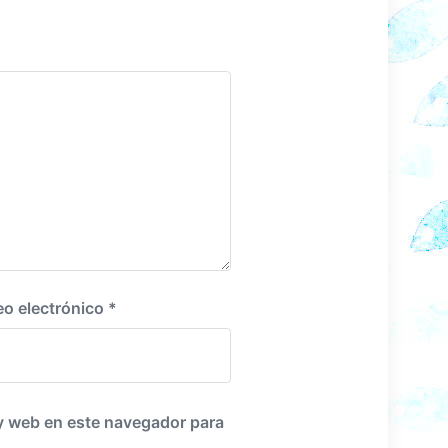
i
g
u
i
e
n
t
e
:
eo electrónico
*
y web en este navegador para