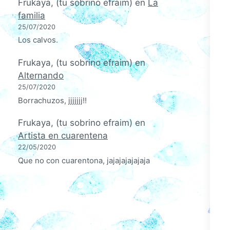
Frukaya, (tu sobrino efraim)
en
La
familia
25/07/2020
Los calvos.
Frukaya, (tu sobrino efraim)
en
Alternando
25/07/2020
Borrachuzos, jjjjjjj!!
Frukaya, (tu sobrino efraim)
en
Artista en cuarentena
22/05/2020
Que no con cuarentona, jajajajajajaja