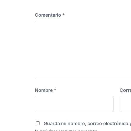
n
c
t
i
e
Comentario
*
ó
r
n
i
o
r
:
Nombre
*
Corr
Guarda mi nombre, correo electrónico 