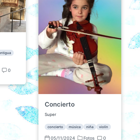
antigua
0
C
o
m
e
n
Concierto
t
a
Super
r
i
concierto
música
niña
violín
o
05/11/2024
Fotos
0
s