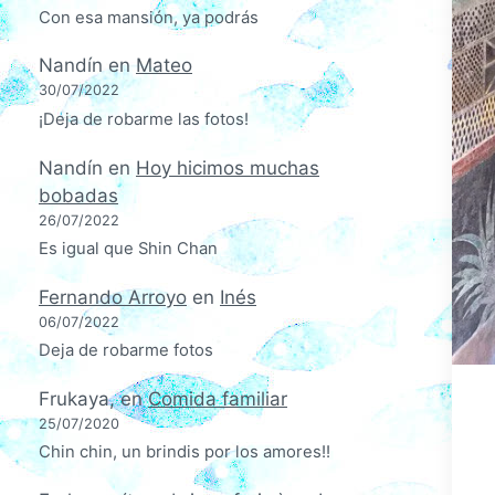
Con esa mansión, ya podrás
Nandín
en
Mateo
30/07/2022
¡Deja de robarme las fotos!
Nandín
en
Hoy hicimos muchas
bobadas
26/07/2022
Es igual que Shin Chan
Fernando Arroyo
en
Inés
06/07/2022
Deja de robarme fotos
Frukaya,
en
Comida familiar
25/07/2020
Chin chin, un brindis por los amores!!