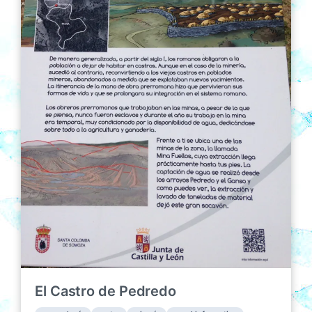
n
c
s
a
c
i
ó
n
El Castro de Pedredo