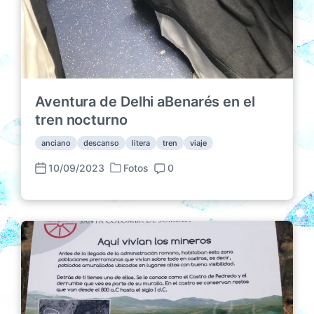
Aventura de Delhi aBenarés en el
tren nocturno
anciano
descanso
litera
tren
viaje
10/09/2023
Fotos
0
P
F
C
u
e
o
b
c
m
l
h
e
i
a
n
c
p
t
a
u
a
d
b
r
a
l
i
e
i
o